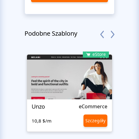
Podobne Szablony
eStore
Unzo
Avvi
eCommerce
10,8 $/m
Szczegóły
10,8 