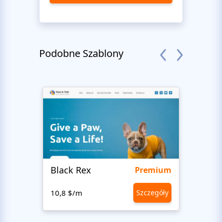
Podobne Szablony
Black Rex
Premium
10,8 $/m
Szczegóły
10,8 