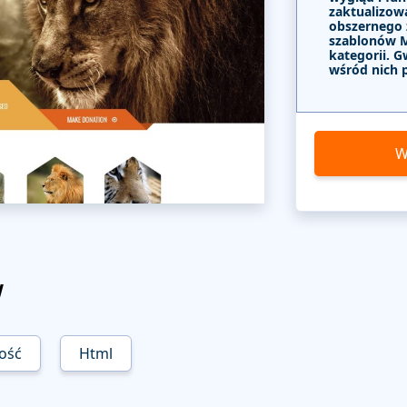
zaktualizow
obszernego
szablonów 
kategorii. G
wśród nich 
W
w
ość
Html