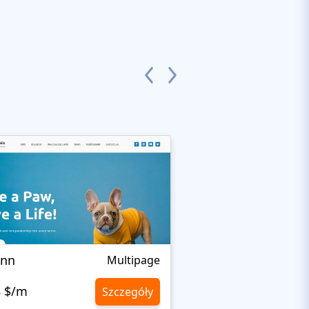
Inn
LifeisWild
Multipage
8 $/m
10,8 $/m
Szczegóły