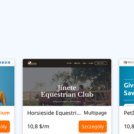
Horsieside Equestrian
Pet
mium
Multipage
10,8 $/m
10,
óły
Szczegóły