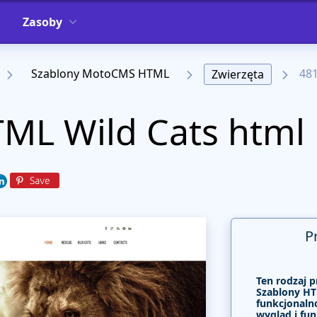
Zasoby
Szablony MotoCMS HTML
48
Zwierzęta
ML Wild Cats html
P
Ten rodzaj p
Szablony HT
funkcjonalno
wygląd i fun