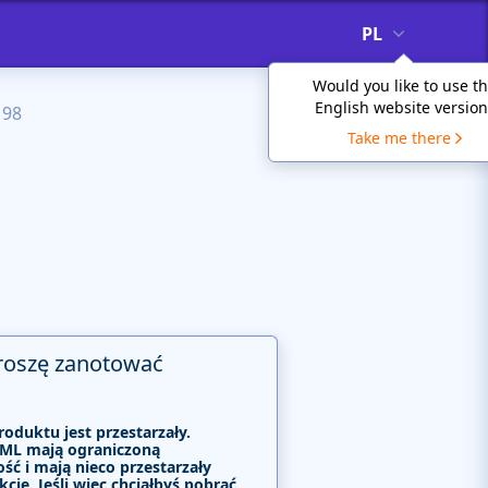
PL
Would you like to use t
English website version
198
Take me there
roszę zanotować
roduktu jest przestarzały.
ML mają ograniczoną
ść i mają nieco przestarzały
kcje. Jeśli więc chciałbyś pobrać