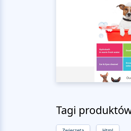
Tagi produktó
Zwierzęta
Html