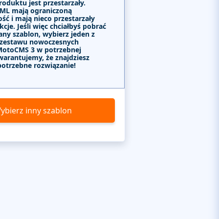
roduktu jest przestarzały.
ML mają ograniczoną
ść i mają nieco przestarzały
kcje. Jeśli więc chciałbyś pobrać
any szablon, wybierz jeden z
 zestawu nowoczesnych
MotoCMS 3 w potrzebnej
warantujemy, że znajdziesz
potrzebne rozwiązanie!
ybierz inny szablon