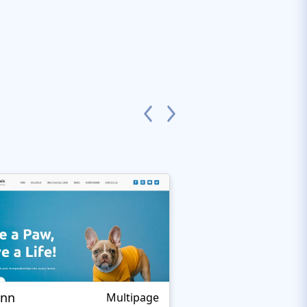
Inn
LifeisWild
Multipage