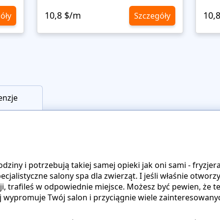
10,8 $/m
10,
óły
Szczegóły
enzje
dziny i potrzebują takiej samej opieki jak oni sami - fryzjera,
ecjalistyczne salony spa dla zwierząt. I jeśli właśnie otworz
i, trafileś w odpowiednie miejsce. Możesz być pewien, że t
ej wypromuje Twój salon i przyciągnie wiele zainteresowanyc