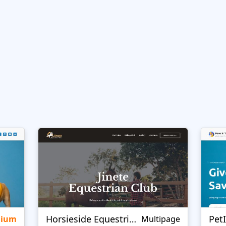
Horsieside Equestrian
Pet
mium
Multipage