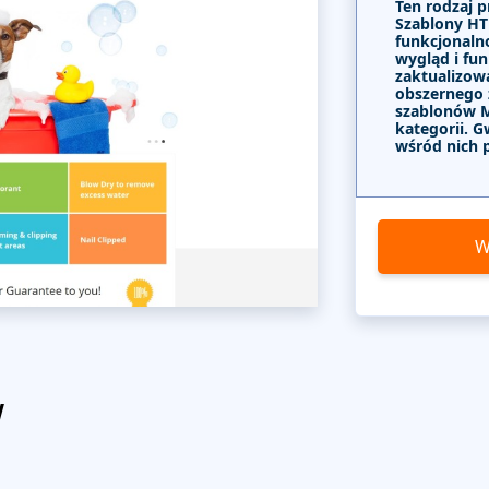
Ten rodzaj p
Szablony HT
funkcjonalno
wygląd i fun
zaktualizow
obszernego
szablonów 
kategorii. G
wśród nich 
W
w