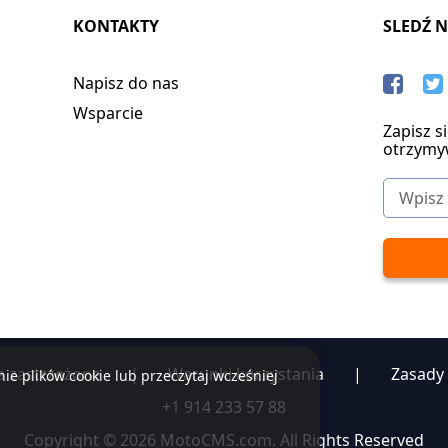
KONTAKTY
SLEDŹ 
Napisz do nas
Wsparcie
Zapisz s
otrzymy
a zastrzeżone
|
Warunki korzystania
|
Zasady
ie plików cookie lub przeczytaj wcześniej
+1 914 233 57 88
Copyright © 2026 MotoCMS.com. All Rights Reserved