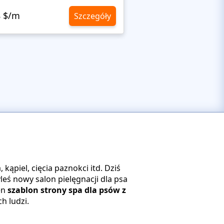
8 $/m
10,8 $/m
Szczegóły
 kąpiel, cięcia paznokci itd. Dziś
yleś nowy salon pielęgnacji dla psa
en
szablon strony spa dla psów z
h ludzi.