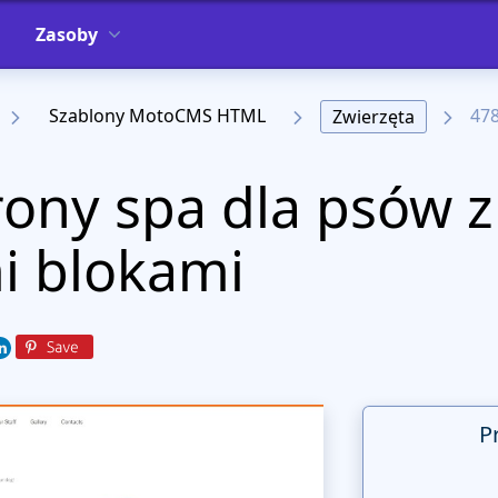
Zasoby
Szablony MotoCMS HTML
47
Zwierzęta
rony spa dla psów z
i blokami
P