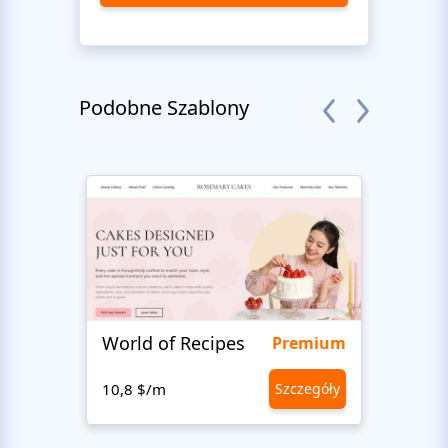
Podobne Szablony
World of Recipes
Food
Premium
10,8 $/m
Szczegóły
10,8 