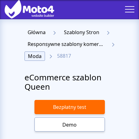
Główna
Szablony Stron
Responsywne szablony komercyjne
58817
Moda
eCommerce szablon
Queen
Bezpłatny test
Demo