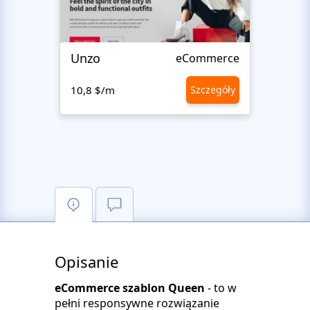
Unzo
Avvi
eCommerce
10,8 $/m
Szczegóły
10,8 
Opisanie
eCommerce szablon Queen
- to w
pełni responsywne rozwiązanie