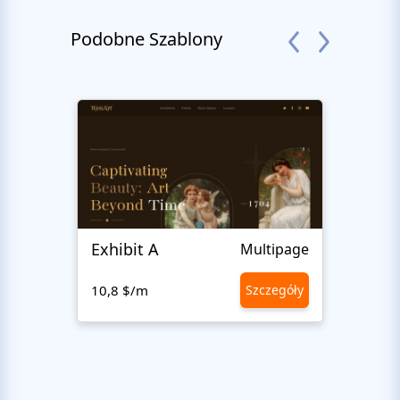
Podobne Szablony
Exhibit A
Hiro
Multipage
10,8 $/m
Szczegóły
10,8 