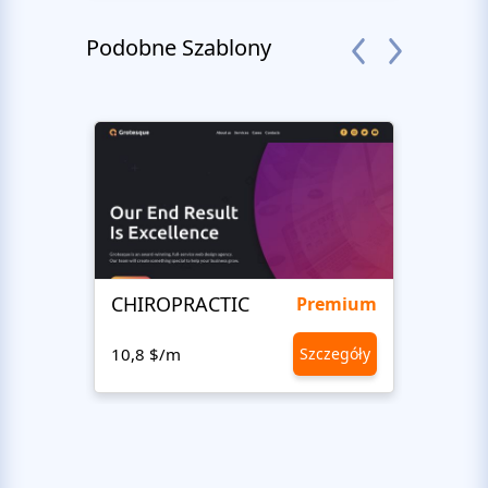
Podobne Szablony
CHIROPRACTIC
Medi
Premium
10,8 $/m
Szczegóły
10,8 