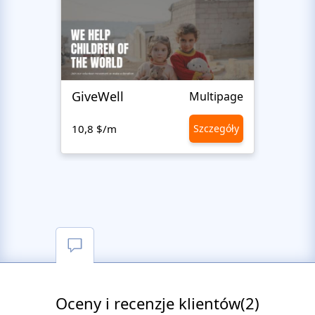
GiveWell
Foun
Multipage
10,8 $/m
Szczegóły
10,8 
Oceny i recenzje klientów(2)