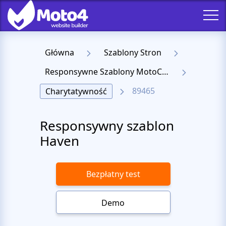
Główna
Szablony Stron
Responsywne Szablony MotoCMS 3
89465
Charytatywność
Responsywny szablon
Haven
Bezpłatny test
Demo