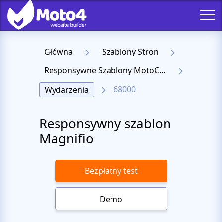
Główna
Szablony Stron
Responsywne Szablony MotoCMS 3
68000
Wydarzenia
Responsywny szablon
Magnifio
Bezpłatny test
Demo