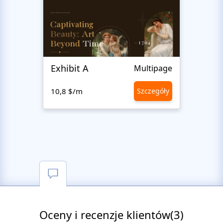
Exhibit A
Hiro
Multipage
10,8 $/m
Szczegóły
10,8 
Oceny i recenzje klientów(3)