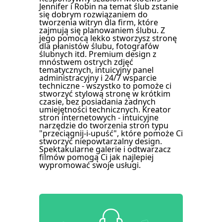
Jennifer i Robin na temat ślub zstanie
się dobrym rozwiązaniem do
tworzenia witryn dla firm, które
zajmują się planowaniem ślubu. Z
jego pomocą lekko stworzysz stronę
dla płanistów ślubu, fotografów
ślubnych itd. Premium design z
mnóstwem ostrych zdjęć
tematycznych, intuicyjny panel
administracyjny i 24/7 wsparcie
techniczne - wszystko to pomoże ci
stworzyć stylową stronę w krótkim
czasie, bez posiadania żadnych
umiejętności technicznych. Kreator
stron internetowych - intuicyjne
narzędzie do tworzenia stron typu
"przeciągnij-i-upuść", które pomoże Ci
stworzyć niepowtarzalny design.
Spektakularne galerie i odtwarzacz
filmów pomogą Ci jak najlepiej
wypromować swoje usługi.