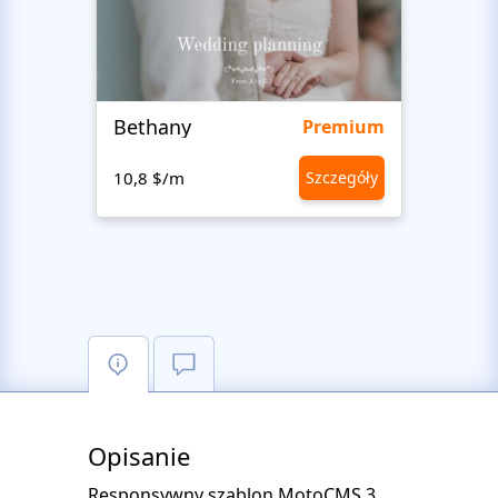
Bethany
Bon 
Premium
10,8 $/m
Szczegóły
10,8 
Opisanie
Responsywny szablon MotoCMS 3