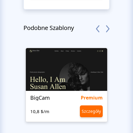
Podobne Szablony
BigCam
Bon 
Premium
10,8 $/m
Szczegóły
10,8 