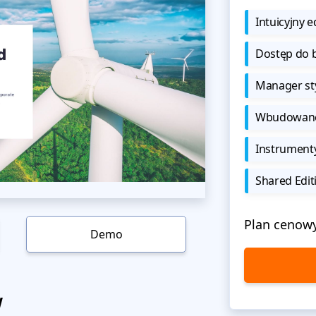
Intuicyjny e
Dostęp do b
Manager sty
Wbudowane 
Instrument
Shared Edit
Plan cenow
Demo
w