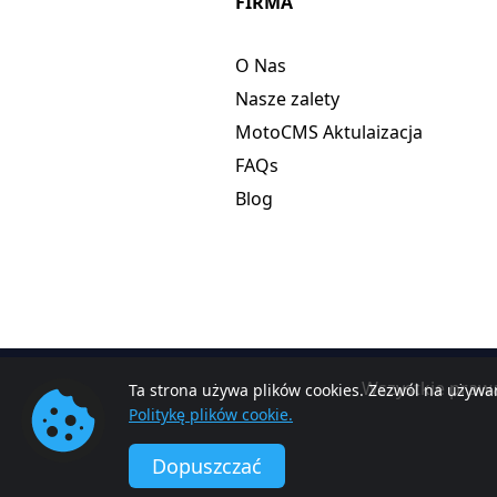
FIRMA
O Nas
Nasze zalety
MotoCMS Aktulaizacja
FAQs
Blog
Wszystkie praw
Ta strona używa plików cookies. Zezwól na używan
Politykę plików cookie.
Dopuszczać