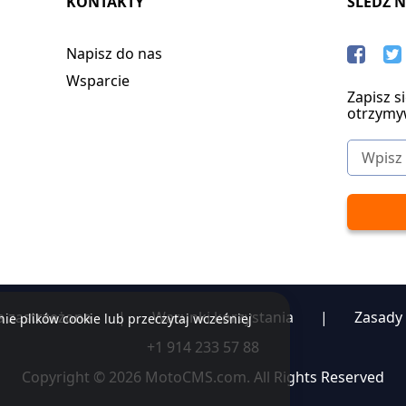
KONTAKTY
SLEDŹ 
Napisz do nas
Wsparcie
Zapisz s
otrzymy
a zastrzeżone
|
Warunki korzystania
|
Zasady
ie plików cookie lub przeczytaj wcześniej
+1 914 233 57 88
Copyright © 2026 MotoCMS.com. All Rights Reserved