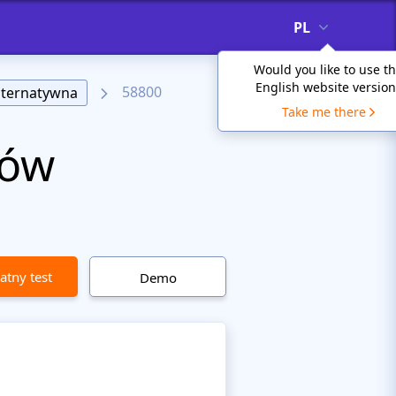
PL
Would you like to use t
English website version
58800
lternatywna
Take me there
lów
atny test
Demo