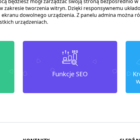
ocą będziesz mógł zarządzać swoją stroną bezpośrednio w 
w zakresie tworzenia witryn. Dzięki responsywnemu układo
ci ekranu dowolnego urządzenia. Z panelu admina można ró
stkich urządzeniach.
Funkcje SEO
Kr
w