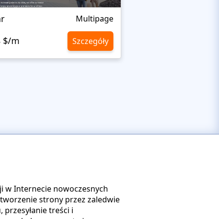
ar
Organixine
Multipage
8 $/m
10,8 $/m
Szczegóły
ji w Internecie nowoczesnych
tworzenie strony przez zaledwie
rzesyłanie treści i