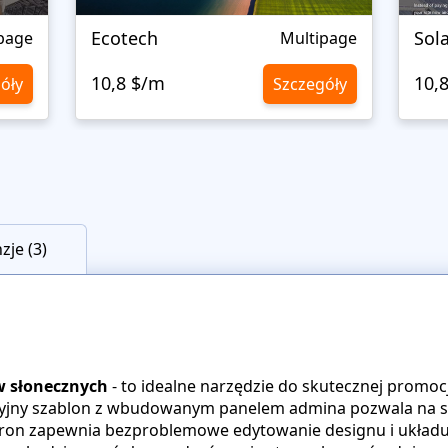
Ecotech
Sol
page
Multipage
10,8 $/m
10,
óły
Szczegóły
zje (3)
w słonecznych
- to idealne narzędzie do skutecznej promoc
akcyjny szablon z wbudowanym panelem admina pozwala na s
ron zapewnia bezproblemowe edytowanie designu i układu, p