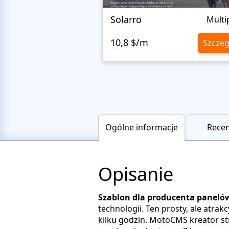
Solarro
Multi
10,8 $/m
Szczeg
Ogólne informacje
Recen
Opisanie
Szablon dla producenta paneló
technologii. Ten prosty, ale atr
kilku godzin. MotoCMS kreator st