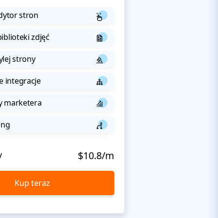
dytor stron
iblioteki zdjęć
lej strony
integracje
y marketera
ing
y
$10.8/m
Kup teraz