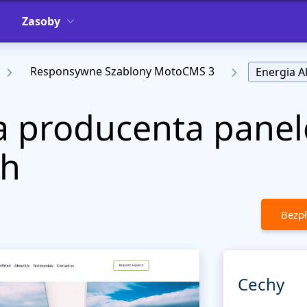
Zasoby
Responsywne Szablony MotoCMS 3
Energia A
a producenta pane
ch
Bezpł
Cechy