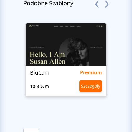
Podobne Szablony
BigCam
Bon 
Premium
10,8 $/m
Szczegóły
10,8 