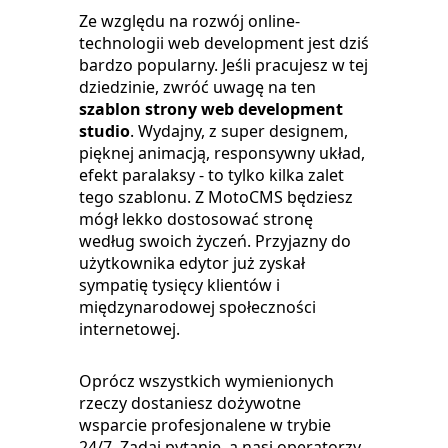
Ze względu na rozwój online-
technologii web development jest dziś
bardzo popularny. Jeśli pracujesz w tej
dziedzinie, zwróć uwagę na ten
szablon strony web development
studio
. Wydajny, z super designem,
pięknej animacją, responsywny układ,
efekt paralaksy - to tylko kilka zalet
tego szablonu. Z MotoCMS będziesz
mógł lekko dostosować stronę
według swoich życzeń. Przyjazny do
użytkownika edytor już zyskał
sympatię tysięcy klientów i
międzynarodowej społeczności
internetowej.
Oprócz wszystkich wymienionych
rzeczy dostaniesz dożywotne
wsparcie profesjonalene w trybie
24/7. Zadaj pytanie, a nasi operatorzy