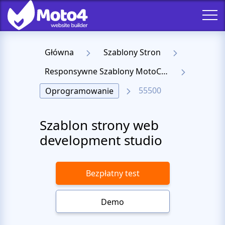
Główna
Szablony Stron
Responsywne Szablony MotoCMS 3
55500
Oprogramowanie
Szablon strony web
development studio
Bezpłatny test
Demo