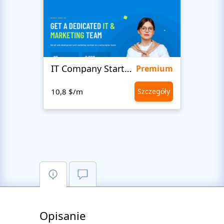
IT Company Startup
Love
Premium
10,8 $/m
Szczegóły
10,8 
Opisanie