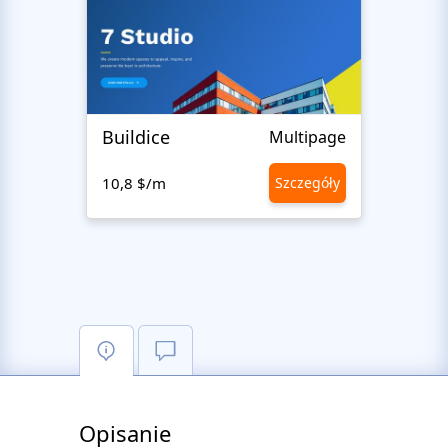
Buildice
Hen
Multipage
10,8 $/m
Szczegóły
10,8 
Opisanie