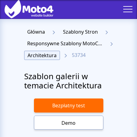
Główna
Szablony Stron
Responsywne Szablony MotoCMS 3
53734
Architektura
Szablon galerii w
temacie Architektura
Bezpłatny test
Demo