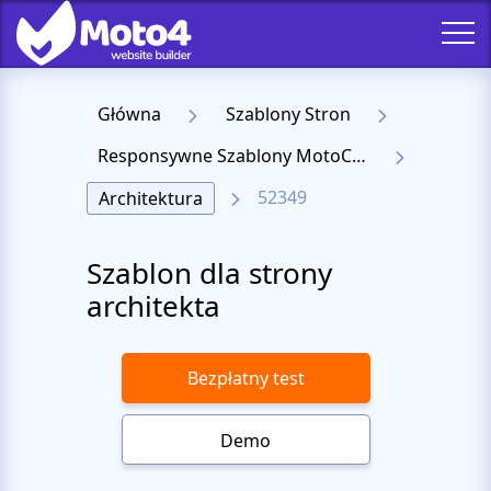
Główna
Szablony Stron
Responsywne Szablony MotoCMS 3
52349
Architektura
Szablon dla strony
architekta
Bezpłatny test
Demo