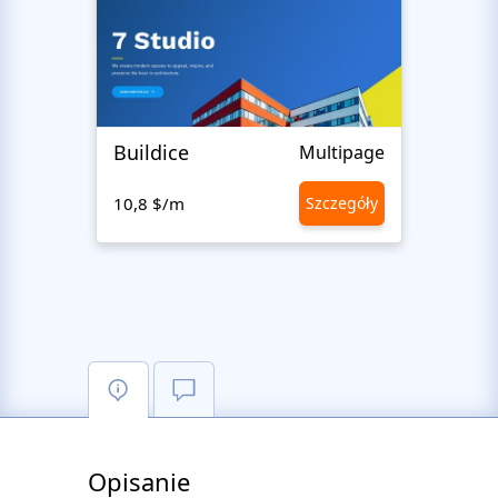
Buildice
Hen
Multipage
10,8 $/m
Szczegóły
10,8 
Opisanie