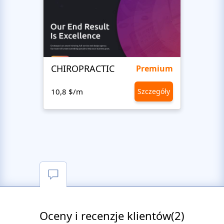
CHIROPRACTIC
Medi
Premium
10,8 $/m
Szczegóły
10,8 
Oceny i recenzje klientów(2)