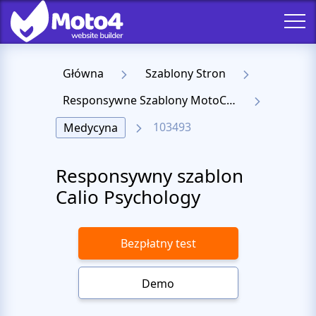
Główna
Szablony Stron
Responsywne Szablony MotoCMS 3
103493
Medycyna
Responsywny szablon
Calio Psychology
Bezpłatny test
Demo