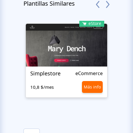
Plantillas Similares
eStore
Simplestore
Sofin
eCommerce
10,8 $/mes
Más info
10,8 