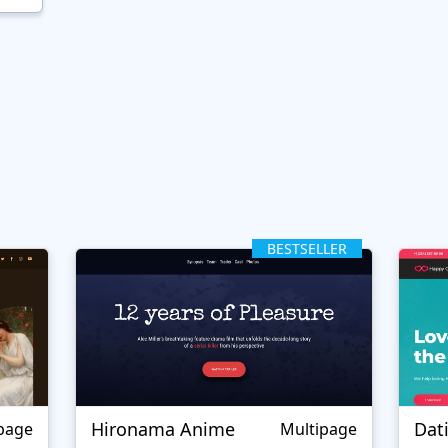
BESTSELLER
Hironama Anime
Dat
page
Multipage