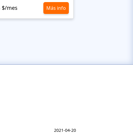
8 $/mes
10,8 $/mes
Más info
2021-04-20