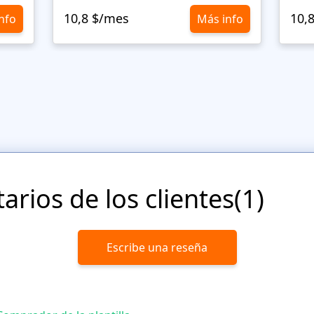
10,8 $/mes
10,
nfo
Más info
rios de los clientes(1)
Escribe una reseña