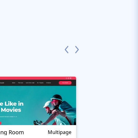
ing Room
Theurgy
Multipage