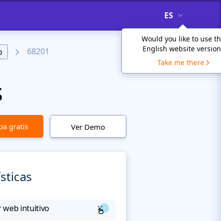
ES
Would you like to use t
English website version
68201
o
Take me there
s
a gratis
Ver Demo
sticas
 web intuitivo