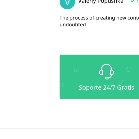
V
Valeriy Popushka
C
The process of creating new conten
undoubted
Soporte 24/7 Gratis