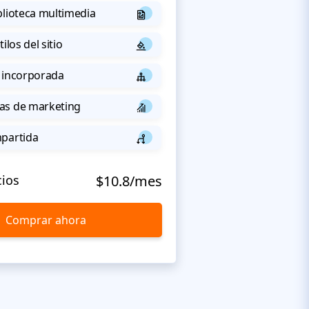
blioteca multimedia
ilos del sitio
 incorporada
as de marketing
mpartida
cios
$10.8/mes
Comprar ahora