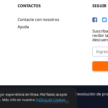
CONTACTOS
SEGUIR
Contacte con nosotros
Ayuda
Suscríba
recibir l
descuen
|
Términos y condiciones
|
Devolución de pr
jor experiencia en línea. Por favor, acepte
o. Más info en nuestra
Política de Cookies
+1 914 233 57 88