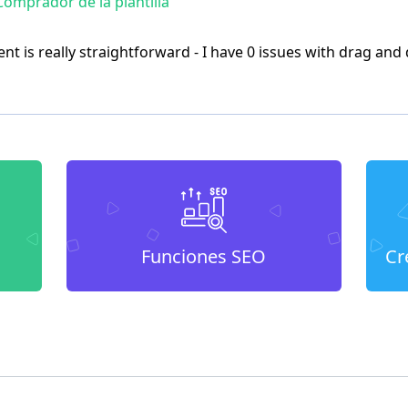
omprador de la plantilla
t is really straightforward - I have 0 issues with drag and 
Funciones SEO
Cr