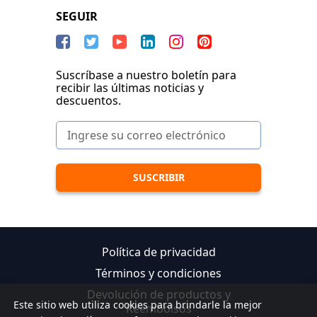
SEGUIR
Suscríbase a nuestro boletín para
recibir las últimas noticias y
descuentos.
Política de privacidad
Términos y condiciones
Devolución de productos y
Este sitio web utiliza cookies para brindarle la mejor
Reembolsos