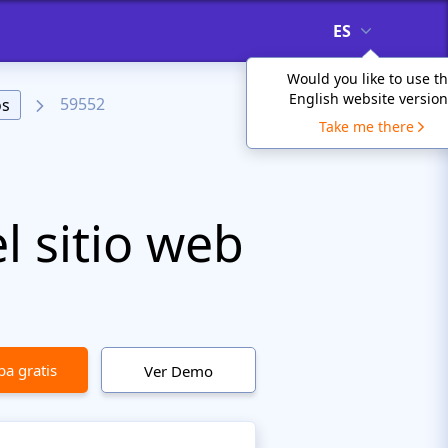
ES
Would you like to use t
English website version
59552
os
Take me there
l sitio web
a gratis
Ver Demo