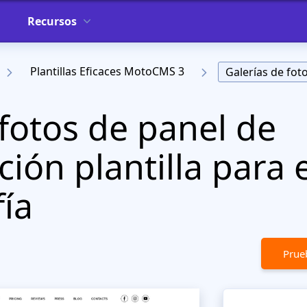
Recursos
Plantillas Eficaces MotoCMS 3
Galerías de fot
 fotos de panel de
ión plantilla para e
fía
Prueb