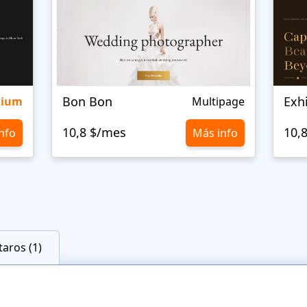
Bon Bon
Exh
mium
Multipage
10,8 $/mes
10,
nfo
Más info
aros (1)