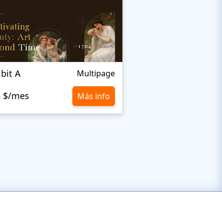
ibit A
Elza
Multipage
8 $/mes
10,8 $/mes
Más info