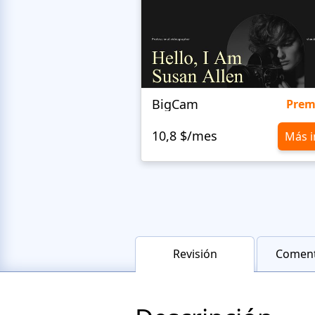
BigCam
Pre
10,8 $/mes
Más i
Revisión
Coment