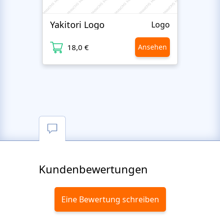
Yakitori Logo
Eyela
Logo
18,0 €
Ansehen
1
Kundenbewertungen
Eine Bewertung schreiben