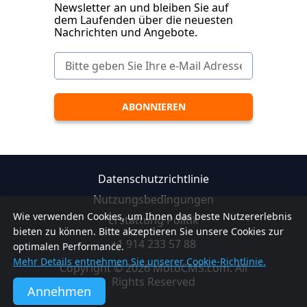
Newsletter an und bleiben Sie auf
dem Laufenden über die neuesten
Nachrichten und Angebote.
Datenschutzrichtlinie
Nutzungsbedingungen
Wie verwenden Cookies, um Ihnen das beste Nutzererlebnis
Erstattung Politik
bieten zu können. Bitte akzeptieren Sie unsere Cookies zur
+1 914 233 57 88
optimalen Performance.
Mehr Details entnehmen Sie unserer Cookie-Richtlinie.
Copyright © 2026 MotoCMS.com. All
Rights Reserved
Annehmen