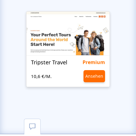
Tripster Travel
Adve
Premium
10,6 €/M.
Ansehen
10,6 €