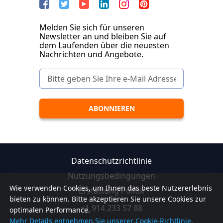
Melden Sie sich für unseren
Newsletter an und bleiben Sie auf
dem Laufenden über die neuesten
Nachrichten und Angebote.
Datenschutzrichtlinie
Nutzungsbedingungen
Wie verwenden Cookies, um Ihnen das beste Nutzererlebnis
Erstattung Politik
bieten zu können. Bitte akzeptieren Sie unsere Cookies zur
+1 914 233 57 88
optimalen Performance.
Mehr Details entnehmen Sie unserer Cookie-Richtlinie.