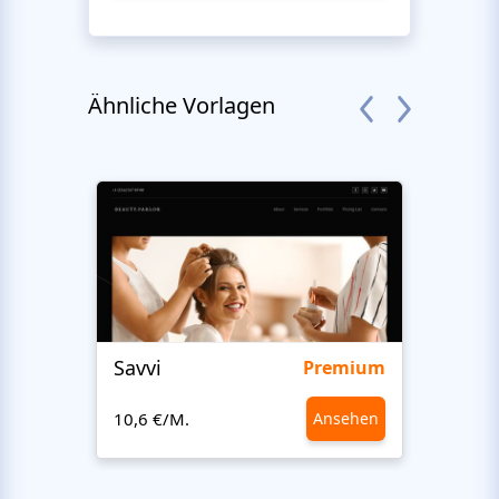
Ähnliche Vorlagen
Savvi
Step
Premium
10,6 €/M.
Ansehen
10,6 €