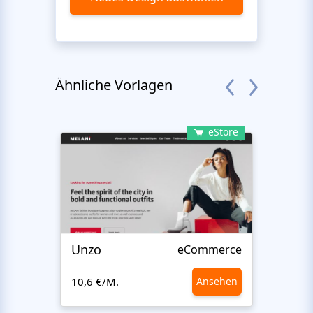
Ähnliche Vorlagen
eStore
Unzo
Avvi
eCommerce
10,6 €/M.
Ansehen
10,6 €