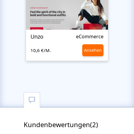
Unzo
Style
eCommerce
10,6 €/M.
Ansehen
10,6 €
Kundenbewertungen(2)