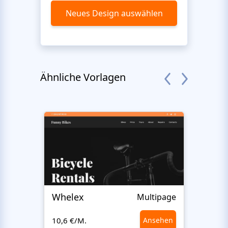
Neues Design auswählen
Ähnliche Vorlagen
Whelex
Pull 
Multipage
10,6 €/M.
Ansehen
10,6 €