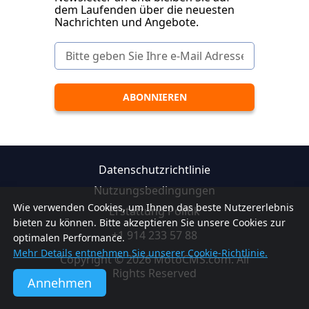
dem Laufenden über die neuesten
Nachrichten und Angebote.
Datenschutzrichtlinie
Nutzungsbedingungen
Wie verwenden Cookies, um Ihnen das beste Nutzererlebnis
Erstattung Politik
bieten zu können. Bitte akzeptieren Sie unsere Cookies zur
+1 914 233 57 88
optimalen Performance.
Mehr Details entnehmen Sie unserer Cookie-Richtlinie.
Copyright © 2026 MotoCMS.com. All
Rights Reserved
Annehmen