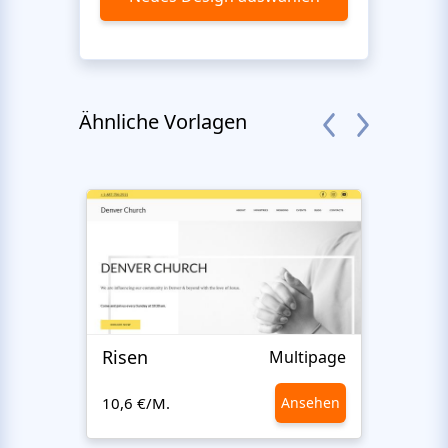
Ähnliche Vorlagen
Risen
Islam
Multipage
10,6 €/M.
Ansehen
10,6 €