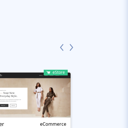
eStore
er
Kartmati
eCommerce