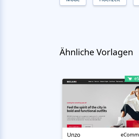
Ähnliche Vorlagen
eS
Unzo
eComm