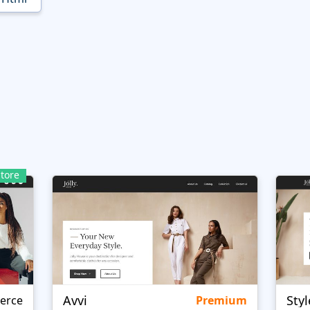
tore
Avvi
Styl
erce
Premium