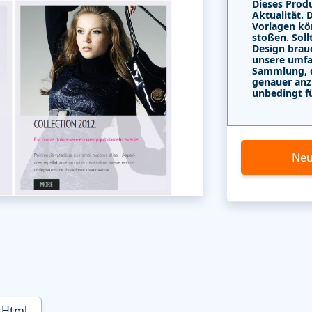
Dieses Produ
Aktualität. 
Vorlagen kö
stoßen. Soll
Design brau
unsere umf
Sammlung, di
genauer anz
unbedingt f
Neu
Html