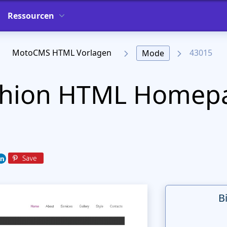
Ressourcen
MotoCMS HTML Vorlagen
43015
Mode
shion HTML Homep
B