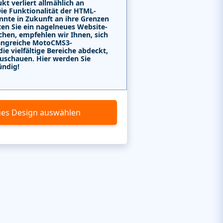
kt verliert allmählich an
Die Funktionalität der HTML-
nnte in Zukunft an ihre Grenzen
ten Sie ein nagelneues Website-
chen, empfehlen wir Ihnen, sich
angreiche MotoCMS3-
e vielfältige Bereiche abdeckt,
uschauen. Hier werden Sie
ündig!
es Design auswählen