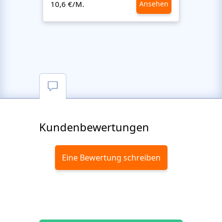
10,6 €/M.
Ansehen
10,6 €
Kundenbewertungen
Eine Bewertung schreiben