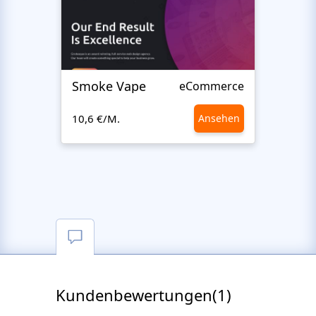
Smoke Vape
Next
eCommerce
10,6 €/M.
Ansehen
10,6 €
Kundenbewertungen(1)