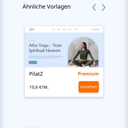
Ähnliche Vorlagen
PilatZ
Ches
Premium
10,6 €/M.
Ansehen
10,6 €