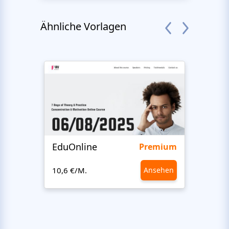
Ähnliche Vorlagen
EduOnline
Vane
Premium
10,6 €/M.
Ansehen
10,6 €