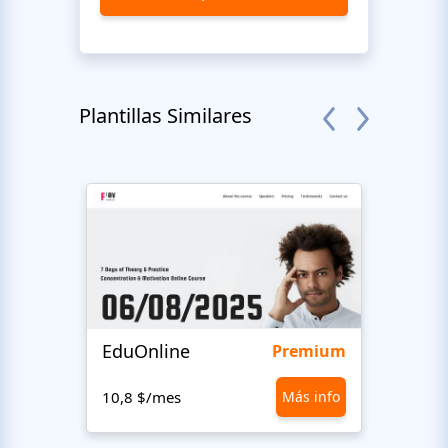
Plantillas Similares
EduOnline
Vane
Premium
10,8 $/mes
Más info
10,8 