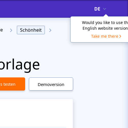
DE
Would you like to use t
English website version
te
Schönheit
Take me there
orlage
is testen
Demoversion