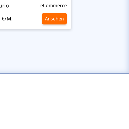
urio
Femius
eCommerce
6 €/M.
10,6 €/M.
Ansehen