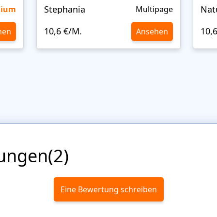
Stephania
Nat
mium
Multipage
10,6 €/M.
10,
hen
Ansehen
ungen(2)
Eine Bewertung schreiben