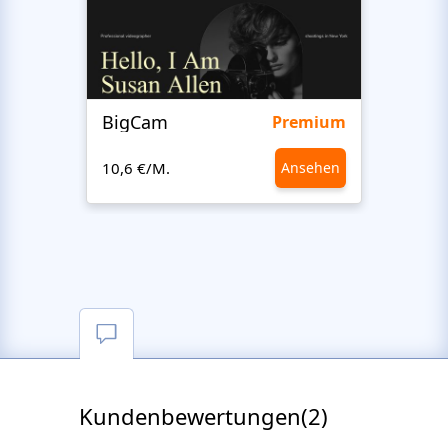
BigCam
Mote
Premium
10,6 €/M.
Ansehen
10,6 €
Kundenbewertungen(2)