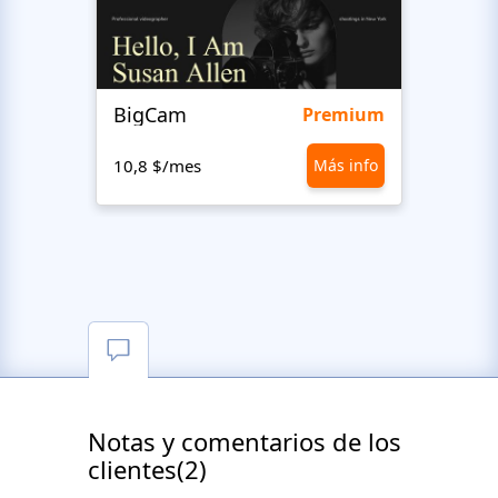
BigCam
Mote
Premium
10,8 $/mes
Más info
10,8 
Notas y comentarios de los
clientes(2)