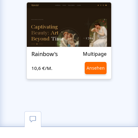
Rainbow's
Inter
Multipage
10,6 €/M.
Ansehen
10,6 €