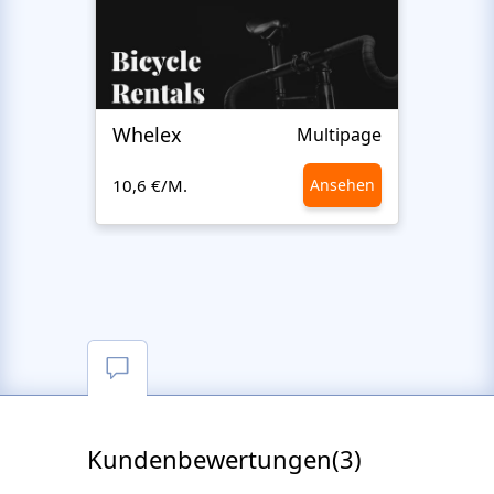
Whelex
Pull 
Multipage
10,6 €/M.
Ansehen
10,6 €
Kundenbewertungen(3)