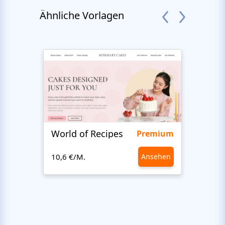
Ähnliche Vorlagen
World of Recipes
Food
Premium
10,6 €/M.
Ansehen
10,6 €