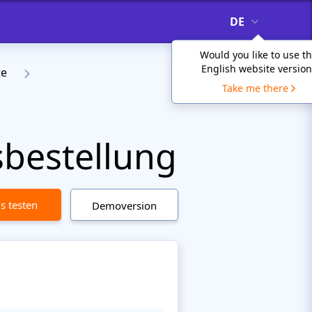
DE
Would you like to use t
English website version
te
Take me there
bestellung
is testen
Demoversion