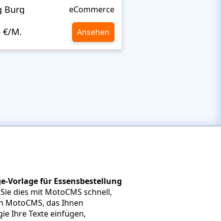
g Burg
BAKELEI
eCommerce
6 €/M.
10,6 €/M.
Ansehen
-Vorlage für Essensbestellung
 Sie dies mit MotoCMS schnell,
von MotoCMS, das Ihnen
ie Ihre Texte einfügen,