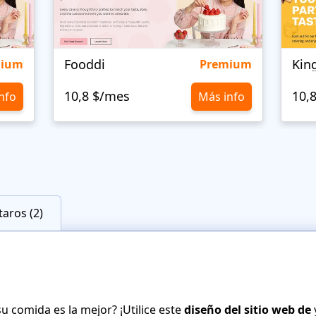
Fooddi
Kin
mium
Premium
10,8 $/mes
10,
nfo
Más info
aros (2)
 comida es la mejor? ¡Utilice este
diseño del sitio web de