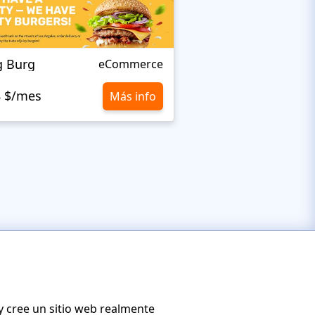
g Burg
BAKELEI
eCommerce
8 $/mes
10,8 $/mes
Más info
y cree un sitio web realmente