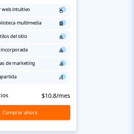
 web intuitivo
blioteca multimedia
ilos del sitio
 incorporada
as de marketing
mpartida
cios
$10.8/mes
Comprar ahora