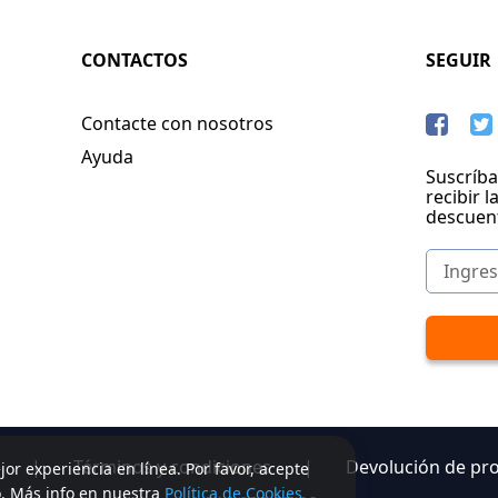
CONTACTOS
SEGUIR
Contacte con nosotros
Ayuda
Suscríba
recibir l
descuen
|
Términos y condiciones
|
Devolución de pr
jor experiencia en línea. Por favor, acepte
o. Más info en nuestra
Política de Cookies