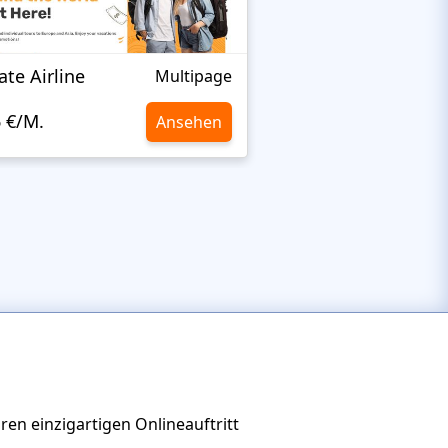
ate Airline
Wrecker Towing
Multipage
6 €/M.
10,6 €/M.
Ansehen
Ihren einzigartigen Onlineauftritt