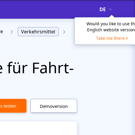
DE
Would you like to use t
English website version
te
Verkehrsmittel
Take me there
für Fahrt-
is testen
Demoversion