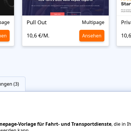
Pull Out
Priv
page
Multipage
10,6 €/M.
10,
hen
Ansehen
ngen (3)
epage-Vorlage für Fahrt- und Transportdienste
, die in 
 werden kann.