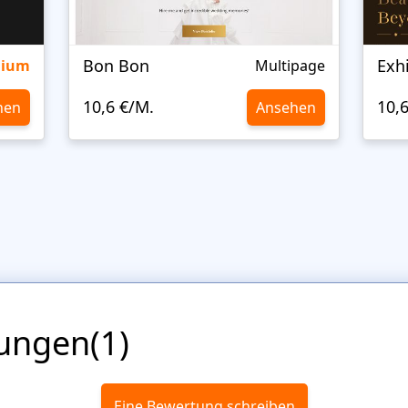
Bon Bon
Exh
mium
Multipage
10,6 €/M.
10,
hen
Ansehen
ungen(1)
Eine Bewertung schreiben