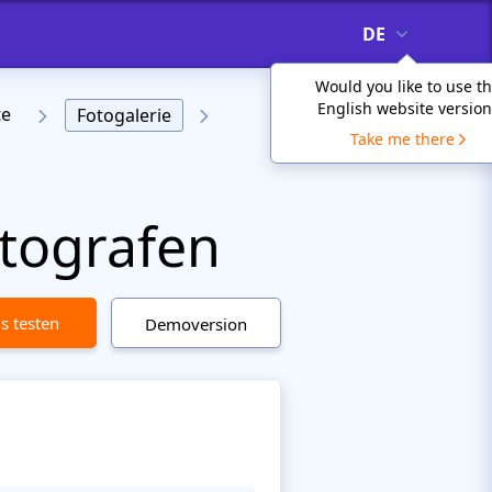
DE
Would you like to use t
English website version
te
Fotogalerie
Take me there
otografen
is testen
Demoversion