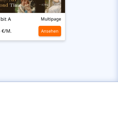
ibit A
Elza
Multipage
6 €/M.
10,6 €/M.
Ansehen