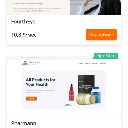
FourthEye
10,8 $/мес
Подробнее
eStore
Pharmann