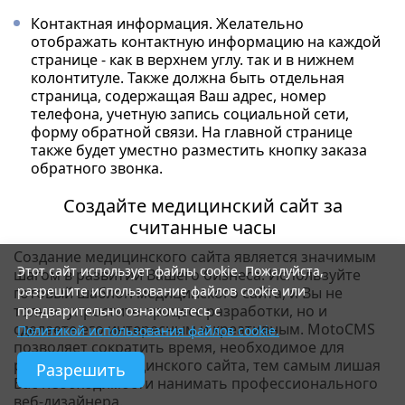
Контактная информация. Желательно
отображать контактную информацию на каждой
странице - как в верхнем углу. так и в нижнем
колонтитуле. Также должна быть отдельная
страница, содержащая Ваш адрес, номер
телефона, учетную запись социальной сети,
форму обратной связи. На главной странице
также будет уместно разместить кнопку заказа
обратного звонка.
Создайте медицинский сайт за
считанные часы
Создание медицинского сайта является значимым
Этот сайт использует файлы cookie. Пожалуйста,
шагом в развитии Вашего бизнеса. Используйте
разрешите использование файлов cookie или
готовый шаблон медицинского сайта, и Вы не
только упростите процесс разработки, но и
предварительно ознакомьтесь с
сделаете его интересным и креативным. MotoCMS
Политикой использования файлов cookie.
позволяет сократить время, необходимое для
разработки медицинского сайта, тем самым лишая
Разрешить
Вас необходимости нанимать профессионального
веб-дизайнера.