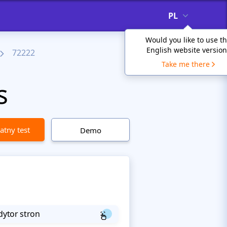
PL
Would you like to use t
English website version
72222
Take me there
s
atny test
Demo
dytor stron