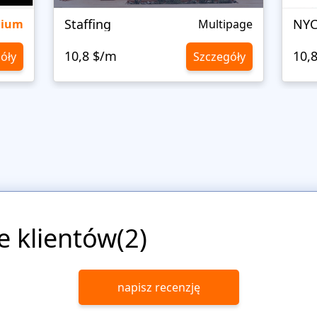
Staffing
NYC
mium
Multipage
10,8 $/m
10,
óły
Szczegóły
e klientów(2)
napisz recenzję