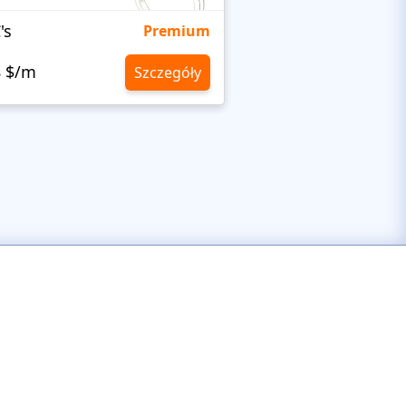
's
Targetty Agency
Premium
8 $/m
10,8 $/m
Szczegóły