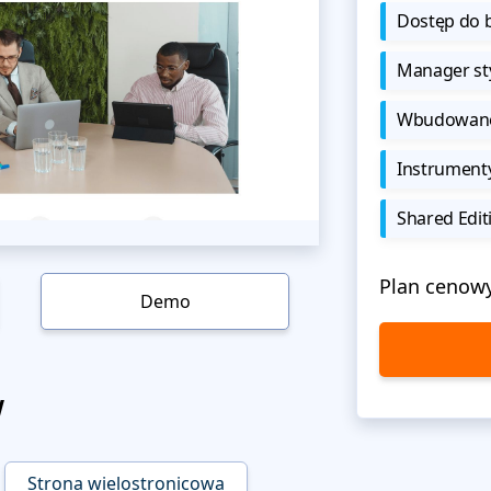
Dostęp do b
Manager sty
Wbudowane 
Instrument
Shared Edit
Plan cenow
Demo
w
Strona wielostronicowa