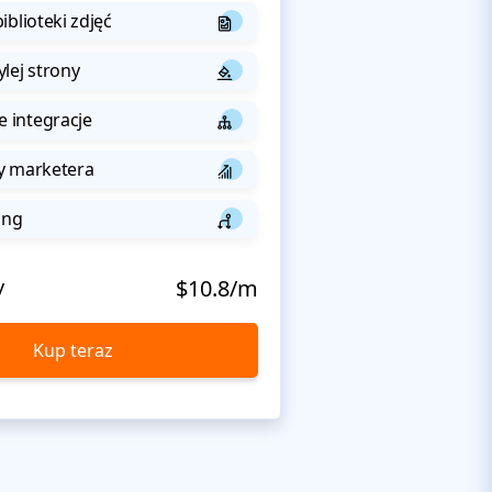
iblioteki zdjęć
lej strony
integracje
y marketera
ing
y
$10.8/m
Kup teraz