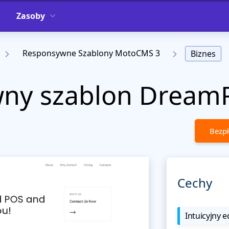
Zasoby
Responsywne Szablony MotoCMS 3
Biznes
ny szablon Dream
Bezpł
Cechy
Intuicyjny e