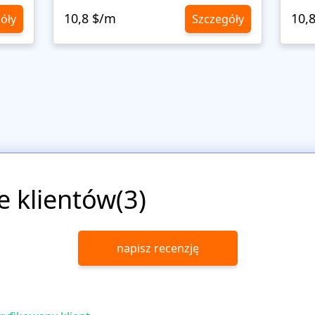
10,8 $/m
10,
óły
Szczegóły
e klientów(3)
napisz recenzję