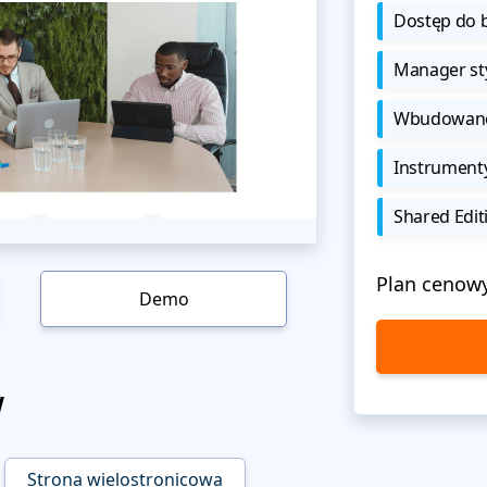
Dostęp do b
Manager sty
Wbudowane 
Instrument
Shared Edit
Plan cenow
Demo
w
Strona wielostronicowa