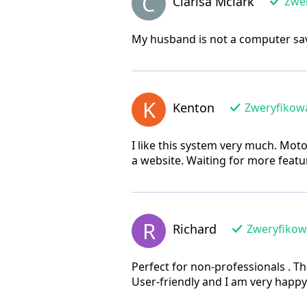
C
Clarisa Mclark
Zwer
My husband is not a computer sav
K
Kenton
Zweryfikowa
I like this system very much. Mot
a website. Waiting for more featu
R
Richard
Zweryfikowa
Perfect for non-professionals . T
User-friendly and I am very happy