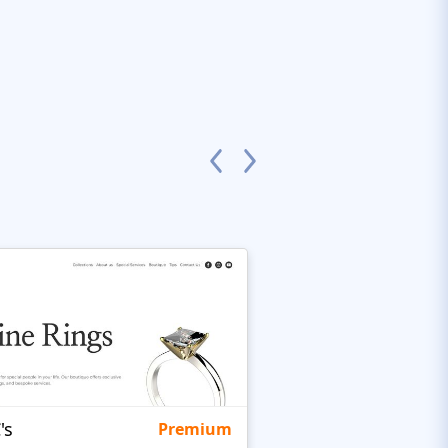
's
Targetty Agency
Premium