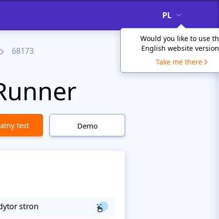
PL
Would you like to use t
English website version
68173
Take me there
Runner
atny test
Demo
dytor stron