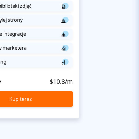
iblioteki zdjęć
lej strony
integracje
y marketera
ing
y
$10.8/m
Kup teraz