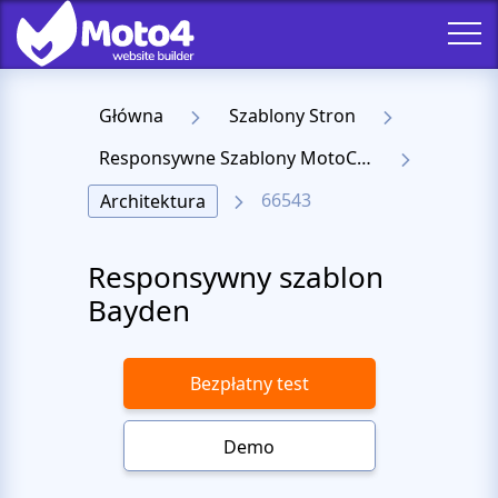
Główna
Szablony Stron
Responsywne Szablony MotoCMS 3
66543
Architektura
Responsywny szablon
Bayden
Bezpłatny test
Demo