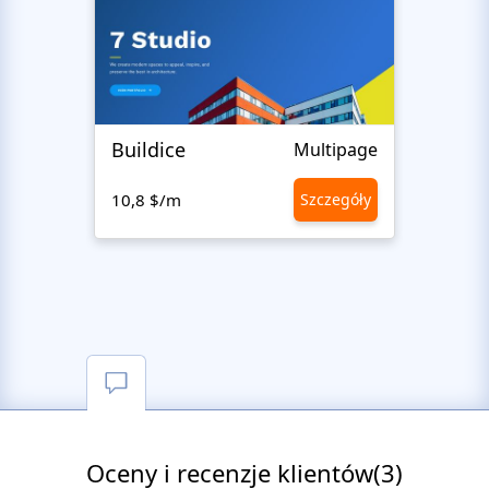
Buildice
Hen
Multipage
10,8 $/m
Szczegóły
10,8 
Oceny i recenzje klientów(3)